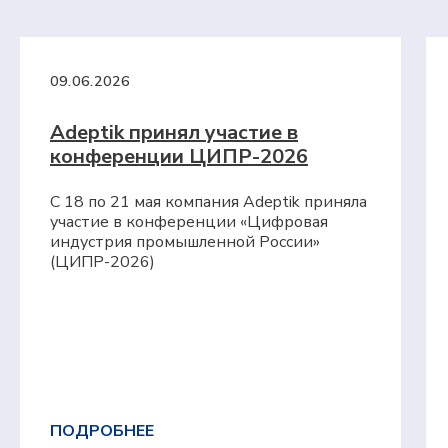
О компании
Блог
Контакты
Вебинары
09.06.2026
Импортозамещение
Партнеры
Adeptik принял участие в
конференции ЦИПР-2026
С 18 по 21 мая компания Adeptik приняла
участие в конференции «Цифровая
индустрия промышленной России»
(ЦИПР-2026)
Возможности
Сверхбыстрое планирование
и перепланирование
Цифровая модель, отражающая
сложную производственную реальность
ПОДРОБНЕЕ
Синхронное автоматическое