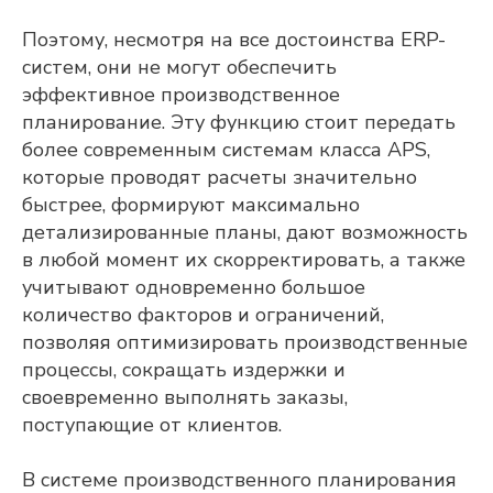
ФАМИЛИЯ, ИМЯ, ОТЧЕСТВО
Поэтому, несмотря на все достоинства ERP-
систем, они не могут обеспечить
ЭЛЕКТРОННАЯ ПОЧТА
эффективное производственное
планирование. Эту функцию стоит передать
более современным системам класса APS,
КОНТАКТНЫЙ НОМЕР ТЕЛЕФОНА
которые проводят расчеты значительно
быстрее, формируют максимально
детализированные планы, дают возможность
в любой момент их скорректировать, а также
НАЗВАНИЕ ПРЕДПРИЯТИЯ
учитывают одновременно большое
количество факторов и ограничений,
позволяя оптимизировать производственные
ГОРОД
процессы, сокращать издержки и
своевременно выполнять заказы,
поступающие от клиентов.
Я подтверждаю, что ознакомлен(а) и
соглашаюсь с
политикой в отношении
обработки персональных данных
, а
В системе производственного планирования
также даю свое
согласие на обработку