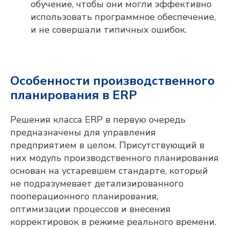
обучение, чтобы они могли эффективно
использовать программное обеспечение,
и не совершали типичных ошибок.
Оставьте контакты,
и мы свяжемся с
Особенности производственного
планирования в ERP
вами
Решения класса ERP в первую очередь
предназначены для управления
предприятием в целом. Присутствующий в
них модуль производственного планирования
основан на устаревшем стандарте, который
Мы готовы оперативно ответить на
не подразумевает детализированного
вопросы, отправить презентационные
пооперационного планирования,
материалы, организовать онлайн-встречу
с нашими экспертами и сделать
оптимизации процессов и внесения
предварительный расчёт стоимости
корректировок в режиме реального времени.
проекта для вашего предприятия.