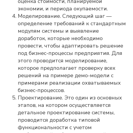
оценка стоимости, планируемой
экономии, и периода окупаемости.
Моделирование. Следующий шаг —
определение требований к стандартным
модулям системы и выявление
доработок, которые необходимо
провести, чтобы адаптировать решение
под бизнес-процессы предприятия. Для
этого проводится моделирование,
которое предполагает проверку всех
решений на примере демо-модели с
примерами реализации охватываемых
Adeptik APS
бизнес-процессов.
Современное решение класса APS
Проектирование. Это один из основных
(Advanced Planning & Scheduling) для
объемно-календарного
этапов, на котором осуществляется
и оперативного
детальное проектирование системы,
производственного планирования
проводится доработка типовой
ПОДРОБНЕЕ
функциональности с учетом