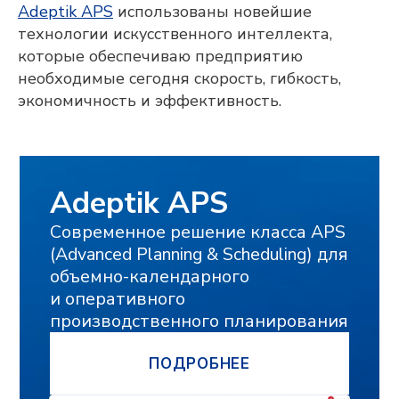
и использование моих персональных
Adeptik APS
использованы новейшие
данных
и соглашаюсь
технологии искусственного интеллекта,
получать
рекламную рассылку
которые обеспечиваю предприятию
ОТПРАВИТЬ
необходимые сегодня скорость, гибкость,
экономичность и эффективность.
Исследования и разработка осуществляются
компанией «Адептик Плюс» при грантовой
поддержке
Фонда «Сколково»
,
«Фонда содействия
инновациям»
и
«Российского фонда развития
информационных технологий»