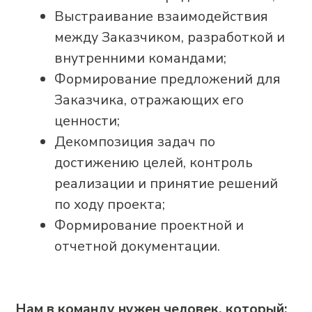
Заказчиком и вести диалог на
уровне бизнеса;
Работает со стейкхолдерами и
держит управляемость проекта;
Не теряется в сложных ситуациях и
доводит решения до результата;
Системно выстраивает процессы и
организует работу команды;
Берет ответственность за сроки,
бюджет и итог проекта.
Требования:
Опыт успешного ведения IT-
проектов в составе команд
вендора или интегратора;
Опыт управления несколькими
проектами или портфелем;
Умение разбираться в бизнес-