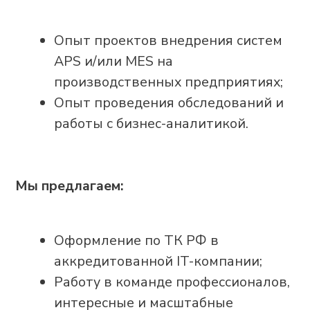
Я подтверждаю, что ознакомлен(а) и
соглашаюсь с
политикой в отношении
обработки персональных данных
, а
также даю свое
согласие на обработку
и использование моих персональных
данных
и соглашаюсь
получать
рекламную рассылку
ОТПРАВИТЬ
Все материалы защищены авторским правом
© 2010 — 2026
ООО «Адептик Плюс»,