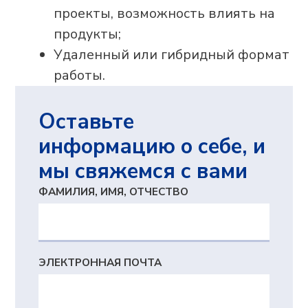
ОГРН 1103017000305
+7 (495) 241-02-76
expert@adeptik.com
Продукты
Adeptik APS
Система расширенного (синхронного)
производственного планирования
MES: МТ.Производство
Система для оперативного управления
производством
Компания
О компании
Блог
Контакты