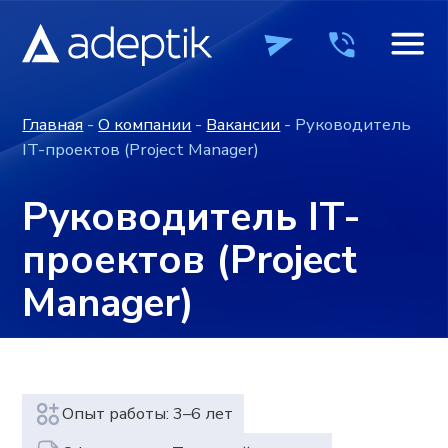
Главная
-
О компании
-
Вакансии
- Руководитель
IT-проектов (Project Manager)
Руководитель IT-
проектов (Project
Manager)
Опыт работы: 3–6 лет
ПРОДУКТЫ
ПРОДУКТЫ
КОМПАНИЯ
КОМПАНИЯ
ВЕБИН
ВЕБИН
Оформление: Трудовой договор
Полная занятость с графиком 5/2
8 часовой рабочий день
+7 (495) 241-0
+7 (495) 241-0
Формат работы: на месте работодателя,
ОСТАВИТЬ ЗАЯВКУ
ОСТАВИТЬ ЗАЯВКУ
гибрид или удаленно
Аккредитация IT-компании