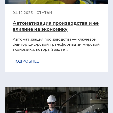
с нашими экспертами и сделать
предварительный расчёт стоимости
проекта для вашего предприятия.
01.12.2025
СТАТЬИ
ФАМИЛИЯ, ИМЯ, ОТЧЕСТВО
Автоматизация производства и ее
влияние на экономику
ЭЛЕКТРОННАЯ ПОЧТА
Автоматизация производства — ключевой
фактор цифровой трансформации мировой
экономики, который задае ...
КОНТАКТНЫЙ НОМЕР ТЕЛЕФОНА
ПОДРОБНЕЕ
НАЗВАНИЕ ПРЕДПРИЯТИЯ
ГОРОД
Я подтверждаю, что ознакомлен(а) и