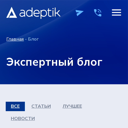
Главная
- Блог
Экспертный блог
ПРОДУКТЫ
ПРОДУКТЫ
КОМПАНИЯ
КОМПАНИЯ
ВЕБИН
ВЕБИН
ВСЕ
СТАТЬИ
ЛУЧШЕЕ
+7 (495) 241-0
+7 (495) 241-0
ОСТАВИТЬ ЗАЯВКУ
ОСТАВИТЬ ЗАЯВКУ
НОВОСТИ