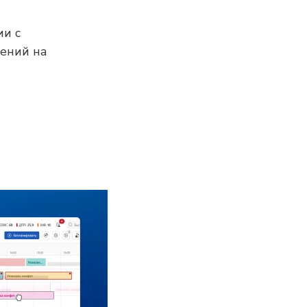
ии с
ений на