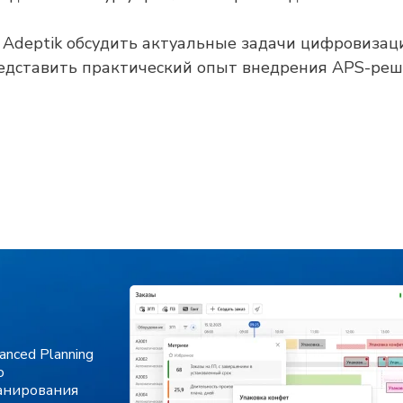
 Adeptik обсудить актуальные задачи цифровизац
едставить практический опыт внедрения APS-реш
nced Planning
о
анирования