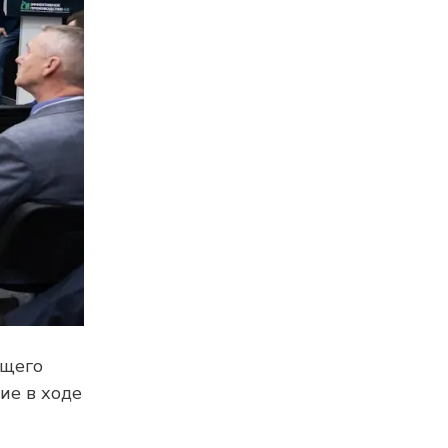
ющего
ие в ходе