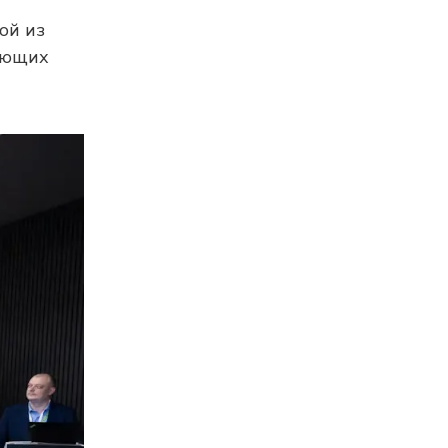
ой из
ающих