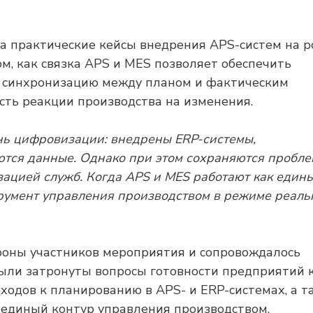
 практические кейсы внедрения APS-систем на р
, как связка APS и MES позволяет обеспечить
, синхронизацию между планом и фактическим
сть реакции производства на изменения.
нь цифровизации: внедрены ERP-системы,
тся данные. Однако при этом сохраняются пробле
ацией служб. Когда APS и MES работают как едины
трумент управления производством в режиме реаль
роны участников мероприятия и сопровождалось
были затронуты вопросы готовности предприятий 
одов к планированию в APS- и ERP-системах, а т
 единый контур управления производством.