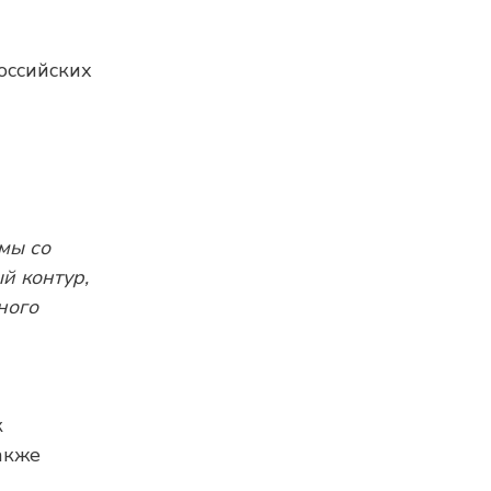
оссийских
мы со
й контур,
ного
к
акже