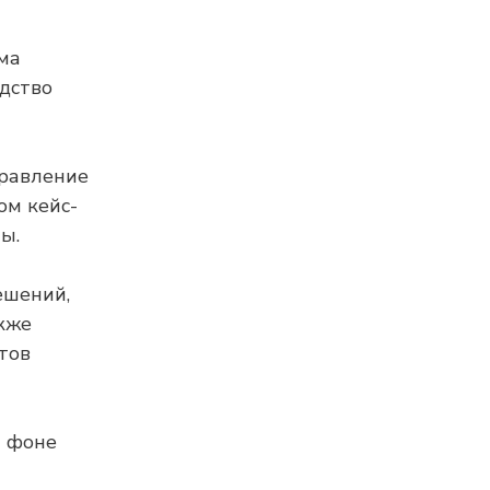
ма
дство
правление
ом кейс-
ы.
ешений,
кже
тов
а фоне