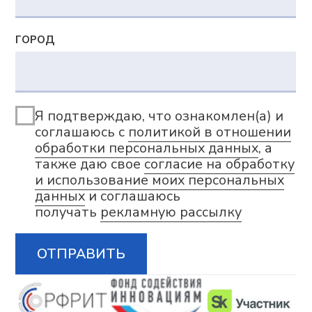
Импортозамещение
Партнеры
Возможности
Сверхбыстрое планирование
и перепланирование
Цифровая модель, отражающая
сложную производственную реальность
Синхронное автоматическое
планирование с учетом различных
ограничений и оптимизаций
Богатство визуальных представлений
и интерактивное планирование
Сценарное моделирование «Что если»