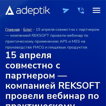
Главная
-
Блог
- 15 апреля совместно с партнером
— компанией REKSOFT провели вебинар по
практическому применению APS и MES на
производстве FMCG и пищевых продуктов
15 апреля
совместно с
партнером —
компанией REKSOFT
провели вебинар по
практическому
ПРОДУКТЫ
ПРОДУКТЫ
КОМПАНИЯ
КОМПАНИЯ
ВЕБИН
ВЕБИН
применению APS и
MES на
производстве FMCG
+7 (495) 241-0
+7 (495) 241-0
ОСТАВИТЬ ЗАЯВКУ
ОСТАВИТЬ ЗАЯВКУ
и пищевых