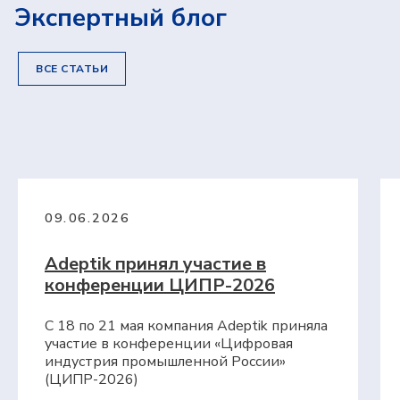
ЭЛЕКТРОННАЯ ПОЧТА
Экспертный блог
ВСЕ СТАТЬИ
КОНТАКТНЫЙ НОМЕР ТЕЛЕФОНА
НАЗВАНИЕ ПРЕДПРИЯТИЯ
ГОРОД
09.06.2026
Adeptik принял участие в
Я подтверждаю, что ознакомлен(а) и
конференции ЦИПР-2026
соглашаюсь с
политикой в отношении
обработки персональных данных
, а
также даю свое
согласие на обработку
С 18 по 21 мая компания Adeptik приняла
и использование моих персональных
участие в конференции «Цифровая
данных
и соглашаюсь
индустрия промышленной России»
получать
рекламную рассылку
(ЦИПР-2026)