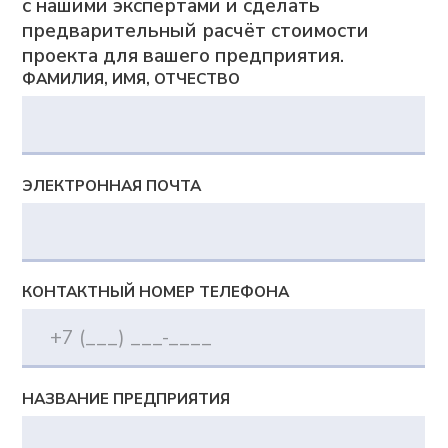
+7 (495) 241-02-76
expert@adeptik.com
Продукты
Adeptik APS
Система расширенного (синхронного)
производственного планирования
MES: МТ.Производство
Система для оперативного управления
производством
Компания
О компании
Блог
Контакты
Вебинары