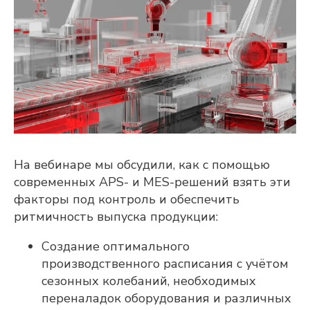
Adeptik APS
На вебинаре мы обсудили, как с помощью
Современное решение класса APS
(Advanced Planning & Scheduling) для
современных APS- и MES-решений взять эти
объемно-календарного
факторы под контроль и обеспечить
и оперативного
производственного планирования
ритмичность выпуска продукции:
ПОДРОБНЕЕ
Создание оптимального
производственного расписания с учётом
сезонных колебаний, необходимых
переналадок оборудования и различных