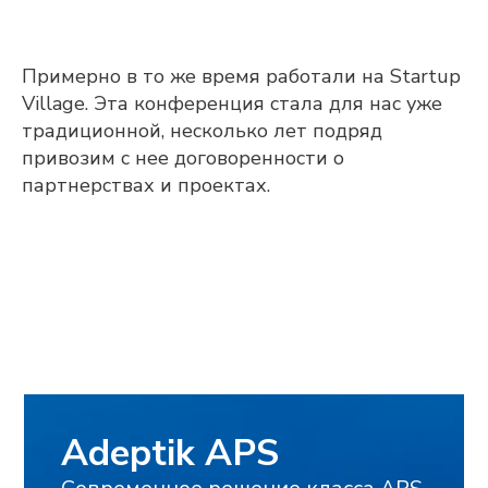
Adeptik APS
Современное решение класса APS
Примерно в то же время работали на Startup
(Advanced Planning & Scheduling) для
Village. Эта конференция стала для нас уже
объемно-календарного
и оперативного
традиционной, несколько лет подряд
производственного планирования
привозим с нее договоренности о
партнерствах и проектах.
ПОДРОБНЕЕ