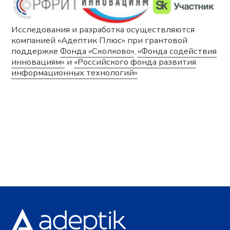
Возможности
Сверхбыстрое планирование
и перепланирование
Цифровая модель, отражающая
сложную производственную реальность
Синхронное автоматическое
планирование с учетом различных
ограничений и оптимизаций
Богатство визуальных представлений
и интерактивное планирование
Сценарное моделирование «Что если»
Документы
Политика в отношении обработки персональных
данных
Согласие на обработку персональных данных
Согласие на получение информационной и
рекламной рассылки
Сведения о сookies-файлах