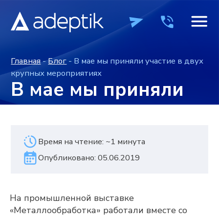
Главная
-
Блог
- В мае мы приняли участие в двух
крупных мероприятиях
В мае мы приняли
участие в двух
крупных
Время на чтение: ~1 минута
мероприятиях
Опубликовано: 05.06.2019
ПРОДУКТЫ
ПРОДУКТЫ
КОМПАНИЯ
КОМПАНИЯ
ВЕБИН
ВЕБИН
На промышленной выставке
+7 (495) 241-0
+7 (495) 241-0
ОСТАВИТЬ ЗАЯВКУ
ОСТАВИТЬ ЗАЯВКУ
«Металлообработка» работали вместе со