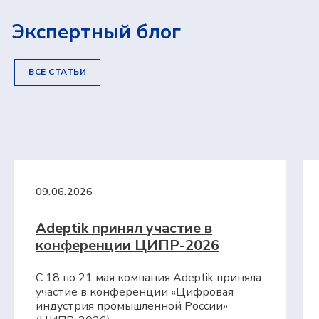
Экспертный блог
Мы готовы оперативно ответить на
ВСЕ СТАТЬИ
вопросы, отправить презентационные
материалы, организовать онлайн-встречу
с нашими экспертами и сделать
предварительный расчёт стоимости
проекта для вашего предприятия.
ФАМИЛИЯ, ИМЯ, ОТЧЕСТВО
09.06.2026
ЭЛЕКТРОННАЯ ПОЧТА
Adeptik принял участие в
конференции ЦИПР-2026
КОНТАКТНЫЙ НОМЕР ТЕЛЕФОНА
С 18 по 21 мая компания Adeptik приняла
участие в конференции «Цифровая
индустрия промышленной России»
НАЗВАНИЕ ПРЕДПРИЯТИЯ