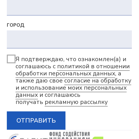
Продукты
Adeptik APS
Система расширенного (синхронного)
производственного планирования
MES: МТ.Производство
Система для оперативного управления
производством
Компания
О компании
Блог
Контакты
Вебинары
Импортозамещение
Партнеры