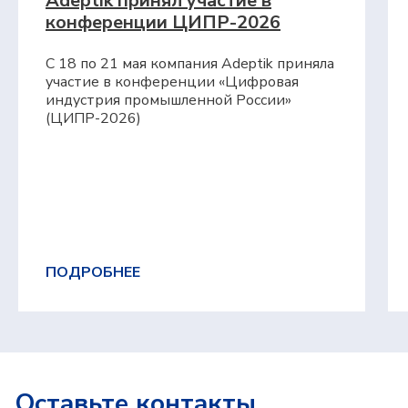
Adeptik принял участие в
конференции ЦИПР-2026
С 18 по 21 мая компания Adeptik приняла
участие в конференции «Цифровая
индустрия промышленной России»
(ЦИПР-2026)
Продукты
Adeptik APS
Система расширенного (синхронного)
производственного планирования
MES: МТ.Производство
Система для оперативного управления
производством
Компания
О компании
ПОДРОБНЕЕ
Блог
Контакты
Вебинары
Импортозамещение
Партнеры
Оставьте контакты,