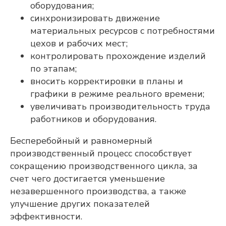
и мы свяжемся с
оборудования;
вами
синхронизировать движение
материальных ресурсов с потребностями
цехов и рабочих мест;
контролировать прохождение изделий
по этапам;
вносить корректировки в планы и
графики в режиме реального времени;
Мы готовы оперативно ответить на
вопросы, отправить презентационные
увеличивать производительность труда
материалы, организовать онлайн-встречу
работников и оборудования.
с нашими экспертами и сделать
предварительный расчёт стоимости
Бесперебойный и равномерный
проекта для вашего предприятия.
ФАМИЛИЯ, ИМЯ, ОТЧЕСТВО
производственный процесс способствует
сокращению производственного цикла, за
счет чего достигается уменьшение
ЭЛЕКТРОННАЯ ПОЧТА
незавершенного производства, а также
улучшение других показателей
эффективности.
КОНТАКТНЫЙ НОМЕР ТЕЛЕФОНА