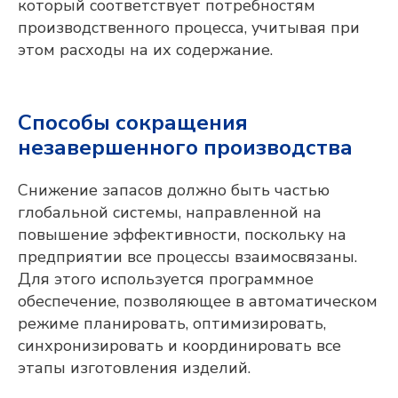
который соответствует потребностям
производственного процесса, учитывая при
этом расходы на их содержание.
Adeptik APS
Способы сокращения
Современное решение класса APS
незавершенного производства
(Advanced Planning & Scheduling) для
объемно-календарного
и оперативного
Снижение запасов должно быть частью
производственного планирования
глобальной системы, направленной на
повышение эффективности, поскольку на
ПОДРОБНЕЕ
предприятии все процессы взаимосвязаны.
Для этого используется программное
обеспечение, позволяющее в автоматическом
режиме планировать, оптимизировать,
синхронизировать и координировать все
этапы изготовления изделий.