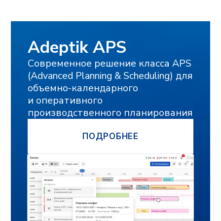
НАЗВАНИЕ ПРЕДПРИЯТИЯ
ГОРОД
Я подтверждаю, что ознакомлен(а) и
соглашаюсь с
политикой в отношении
обработки персональных данных
, а
также даю свое
согласие на обработку
и использование моих персональных
данных
и соглашаюсь
получать
рекламную рассылку
ОТПРАВИТЬ