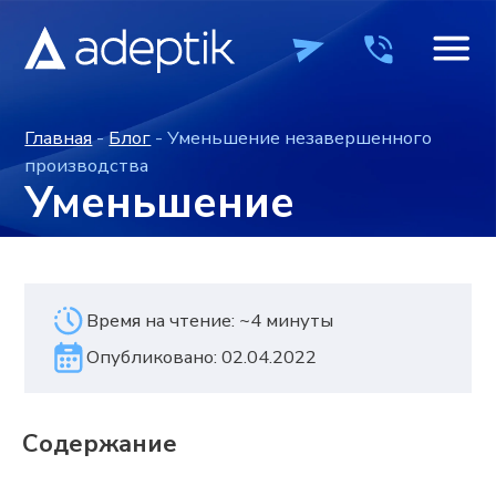
Главная
-
Блог
- Уменьшение незавершенного
производства
Уменьшение
незавершенного
производства
Время на чтение: ~4 минуты
Опубликовано: 02.04.2022
ПРОДУКТЫ
ПРОДУКТЫ
КОМПАНИЯ
КОМПАНИЯ
ВЕБИН
ВЕБИН
Содержание
+7 (495) 241-0
+7 (495) 241-0
ОСТАВИТЬ ЗАЯВКУ
ОСТАВИТЬ ЗАЯВКУ