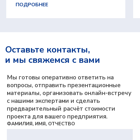
ПОДРОБНЕЕ
Оставьте контакты,
Все материалы защищены авторским правом
© 2010 — 2026
и мы свяжемся с вами
ООО «Адептик Плюс»,
ОГРН 1103017000305
+7 (495) 241-02-76
expert@adeptik.com
Продукты