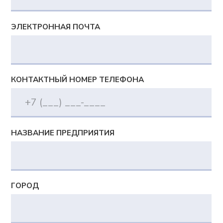
Adeptik APS
Система расширенного (синхронного)
производственного планирования
MES: МТ.Производство
Система для оперативного управления
производством
Компания
О компании
Блог
Контакты
Вебинары
Импортозамещение
Партнеры