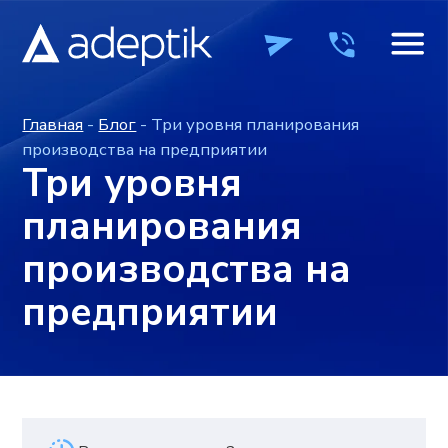
Главная
-
Блог
- Три уровня планирования
производства на предприятии
Три уровня
планирования
производства на
предприятии
ПРОДУКТЫ
ПРОДУКТЫ
КОМПАНИЯ
КОМПАНИЯ
ВЕБИН
ВЕБИН
Время на чтение: ~2 минуты
Опубликовано: 01.03.2021
+7 (495) 241-0
+7 (495) 241-0
ОСТАВИТЬ ЗАЯВКУ
ОСТАВИТЬ ЗАЯВКУ