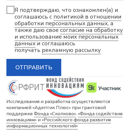
Возможности
Сверхбыстрое планирование
и перепланирование
Цифровая модель, отражающая
сложную производственную реальность
Синхронное автоматическое
планирование с учетом различных
ограничений и оптимизаций
Богатство визуальных представлений
и интерактивное планирование
Сценарное моделирование «Что если»
Документы
Политика в отношении обработки персональных
данных
Согласие на обработку персональных данных
Согласие на получение информационной и
рекламной рассылки
Сведения о сookies-файлах