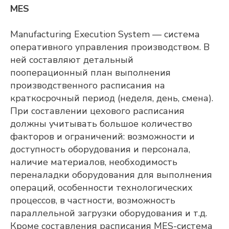
MES
Современное решение класса APS
(Advanced Planning & Scheduling) для
объемно-календарного
Manufacturing Execution System — система
и оперативного
производственного планирования
оперативного управления производством. В
ней составляют детальный
ПОДРОБНЕЕ
пооперационный план выполнения
производственного расписания на
краткосрочный период (неделя, день, смена).
При составлении цехового расписания
должны учитывать большое количество
факторов и ограничений: возможности и
доступность оборудования и персонала,
наличие материалов, необходимость
переналадки оборудования для выполнения
операций, особенности технологических
процессов, в частности, возможность
параллельной загрузки оборудования и т.д.
Кроме составления расписания MES-система