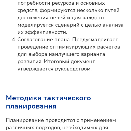
потребности ресурсов и основных
Adeptik APS
средств, формируются несколько путей
достижения целей и для каждого
Современное решение класса APS
(Advanced Planning & Scheduling) для
моделируется сценарий с целью анализа
объемно-календарного
их эффективности.
и оперативного
производственного планирования
Согласование плана. Предусматривает
проведение оптимизирующих расчетов
ПОДРОБНЕЕ
для выбора наилучшего варианта
развития. Итоговый документ
утверждается руководством.
Методики тактического
планирования
Планирование проводится с применением
различных подходов, необходимых для