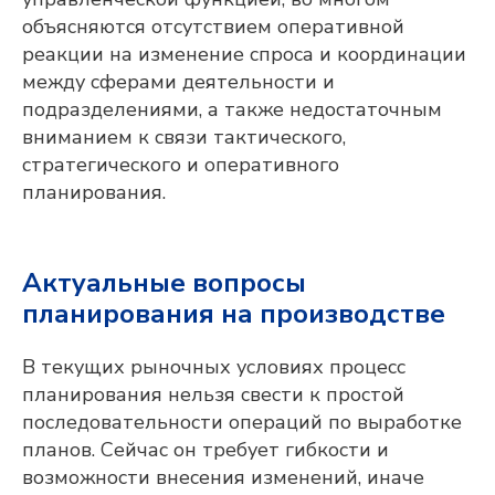
объясняются отсутствием оперативной
реакции на изменение спроса и координации
между сферами деятельности и
подразделениями, а также недостаточным
вниманием к связи тактического,
стратегического и оперативного
планирования.
Все материалы защищены авторским правом
© 2010 — 2026
ООО «Адептик Плюс»,
Актуальные вопросы
ОГРН 1103017000305
+7 (495) 241-02-76
планирования на производстве
expert@adeptik.com
В текущих рыночных условиях процесс
планирования нельзя свести к простой
последовательности операций по выработке
планов. Сейчас он требует гибкости и
возможности внесения изменений, иначе