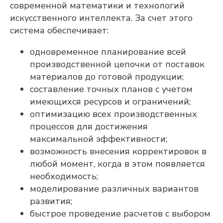
современной математики и технологий
искусственного интеллекта. За счет этого
система обеспечивает:
Возможности
одновременное планирование всей
Сверхбыстрое планирование
и перепланирование
производственной цепочки от поставок
Цифровая модель, отражающая
материалов до готовой продукции;
сложную производственную реальность
составление точных планов с учетом
Синхронное автоматическое
планирование с учетом различных
имеющихся ресурсов и ограничений;
ограничений и оптимизаций
оптимизацию всех производственных
Богатство визуальных представлений
и интерактивное планирование
процессов для достижения
Сценарное моделирование «Что если»
максимальной эффективности;
Документы
возможность внесения корректировок в
Политика в отношении обработки персональных
данных
любой момент, когда в этом появляется
Согласие на обработку персональных данных
необходимость;
Согласие на получение информационной и
рекламной рассылки
моделирование различных вариантов
Сведения о сookies-файлах
развития;
быстрое проведение расчетов с выбором