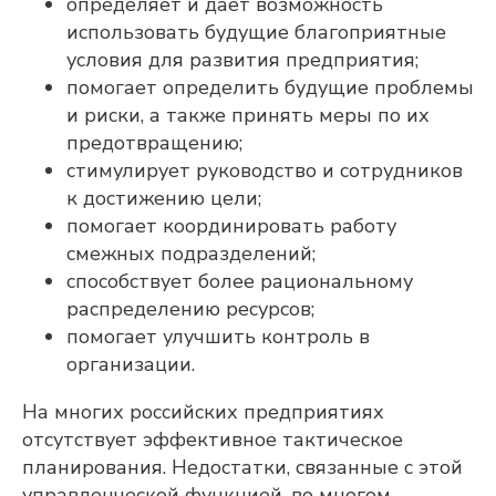
определяет и дает возможность
использовать будущие благоприятные
условия для развития предприятия;
ГОРОД
помогает определить будущие проблемы
и риски, а также принять меры по их
предотвращению;
Я подтверждаю, что ознакомлен(а) и
соглашаюсь с
политикой в отношении
стимулирует руководство и сотрудников
обработки персональных данных
, а
к достижению цели;
также даю свое
согласие на обработку
и использование моих персональных
помогает координировать работу
данных
и соглашаюсь
смежных подразделений;
получать
рекламную рассылку
способствует более рациональному
ОТПРАВИТЬ
распределению ресурсов;
помогает улучшить контроль в
организации.
Исследования и разработка осуществляются
На многих российских предприятиях
компанией «Адептик Плюс» при грантовой
поддержке
Фонда «Сколково»
,
«Фонда содействия
отсутствует эффективное тактическое
инновациям»
и
«Российского фонда развития
информационных технологий»
планирования. Недостатки, связанные с этой
управленческой функцией, во многом