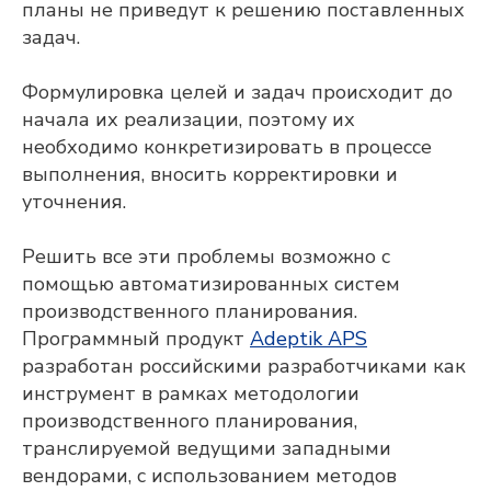
планы не приведут к решению поставленных
задач.
Продукты
Adeptik APS
Формулировка целей и задач происходит до
Система расширенного (синхронного)
производственного планирования
начала их реализации, поэтому их
MES: МТ.Производство
необходимо конкретизировать в процессе
Система для оперативного управления
выполнения, вносить корректировки и
производством
Компания
уточнения.
О компании
Блог
Решить все эти проблемы возможно с
Контакты
помощью автоматизированных систем
Вебинары
Импортозамещение
производственного планирования.
Партнеры
Программный продукт
Adeptik APS
разработан российскими разработчиками как
инструмент в рамках методологии
производственного планирования,
транслируемой ведущими западными
вендорами, с использованием методов