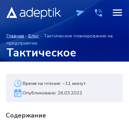
Главная
-
Блог
- Тактическое планирование на
предприятии
Тактическое
планирование на
предприятии
Время на чтение: ~11 минут
Опубликовано: 26.03.2022
ПРОДУКТЫ
ПРОДУКТЫ
КОМПАНИЯ
КОМПАНИЯ
ВЕБИН
ВЕБИН
Содержание
+7 (495) 241-0
+7 (495) 241-0
ОСТАВИТЬ ЗАЯВКУ
ОСТАВИТЬ ЗАЯВКУ