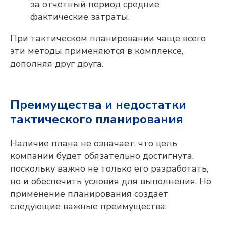
за отчетный период средние
фактические затраты.
При тактическом планировании чаще всего
Мы готовы оперативно ответить на
эти методы применяются в комплексе,
вопросы, отправить презентационные
дополняя друг друга.
материалы, организовать онлайн-встречу
с нашими экспертами и сделать
предварительный расчёт стоимости
проекта для вашего предприятия.
ФАМИЛИЯ, ИМЯ, ОТЧЕСТВО
Преимущества и недостатки
тактического планирования
ЭЛЕКТРОННАЯ ПОЧТА
Наличие плана не означает, что цель
компании будет обязательно достигнута,
поскольку важно не только его разработать,
КОНТАКТНЫЙ НОМЕР ТЕЛЕФОНА
но и обеспечить условия для выполнения. Но
применение планирования создает
следующие важные преимущества:
НАЗВАНИЕ ПРЕДПРИЯТИЯ