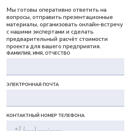
Продукты
Adeptik APS
Система расширенного (синхронного)
производственного планирования
MES: МТ.Производство
Система для оперативного управления
производством
Компания
О компании
Блог
Контакты
Вебинары
Импортозамещение
Партнеры