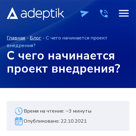
Главная
-
Блог
- С чего начинается проект
внедрения?
С чего начинается
проект внедрения?
Время на чтение: ~3 минуты
Опубликовано: 22.10.2021
ПРОДУКТЫ
ПРОДУКТЫ
КОМПАНИЯ
КОМПАНИЯ
ВЕБИН
ВЕБИН
+7 (495) 241-0
+7 (495) 241-0
ОСТАВИТЬ ЗАЯВКУ
ОСТАВИТЬ ЗАЯВКУ