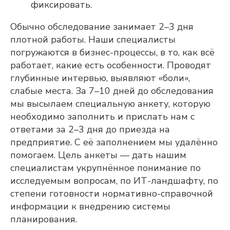
фиксировать.
Обычно обследование занимает 2–3 дня
плотной работы. Наши специалисты
погружаются в бизнес-процессы, в то, как всё
работает, какие есть особенности. Проводят
глубинные интервью, выявляют «боли»,
Adeptik APS
слабые места. За 7–10 дней до обследования
Современное решение класса APS
мы высылаем специальную анкету, которую
(Advanced Planning & Scheduling) для
объемно-календарного
необходимо заполнить и прислать нам с
и оперативного
ответами за 2–3 дня до приезда на
производственного планирования
предприятие. С её заполнением мы удалённо
ПОДРОБНЕЕ
помогаем. Цель анкеты — дать нашим
специалистам укрупнённое понимание по
исследуемым вопросам, по ИТ-ландшафту, по
степени готовности нормативно-справочной
информации к внедрению системы
планирования.