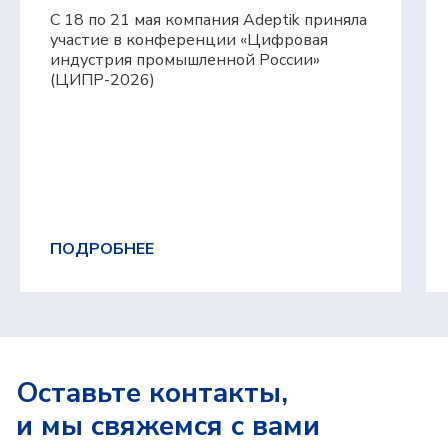
С 18 по 21 мая компания Adeptik приняла
Исследования и разработка осуществляются
участие в конференции «Цифровая
компанией «Адептик Плюс» при грантовой
индустрия промышленной России»
поддержке
Фонда «Сколково»
,
«Фонда содействия
(ЦИПР-2026)
инновациям»
и
«Российского фонда развития
информационных технологий»
ПОДРОБНЕЕ
Все материалы защищены авторским правом
© 2010 — 2026
ООО «Адептик Плюс»,
Оставьте контакты,
ОГРН 1103017000305
+7 (495) 241-02-76
и мы свяжемся с вами
expert@adeptik.com