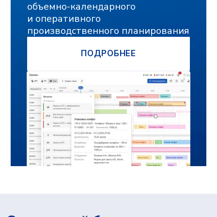
Исследования и разработка осуществляются
компанией «Адептик Плюс» при грантовой
поддержке
Фонда «Сколково»
,
«Фонда содействия
инновациям»
и
«Российского фонда развития
информационных технологий»
Все материалы защищены авторским правом
© 2010 — 2026
ООО «Адептик Плюс»,
ОГРН 1103017000305