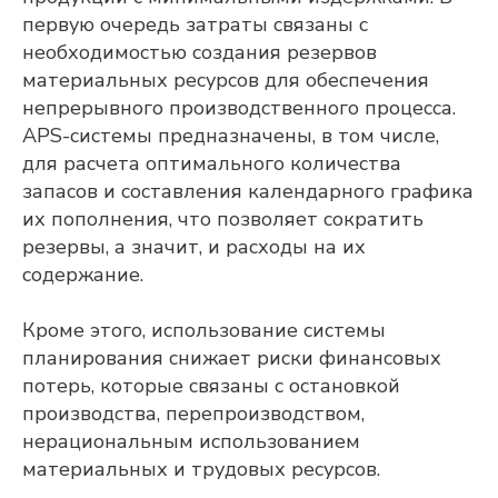
первую очередь затраты связаны с
необходимостью создания резервов
материальных ресурсов для обеспечения
непрерывного производственного процесса.
APS-системы предназначены, в том числе,
для расчета оптимального количества
запасов и составления календарного графика
их пополнения, что позволяет сократить
Adeptik APS
резервы, а значит, и расходы на их
Современное решение класса APS
содержание.
(Advanced Planning & Scheduling) для
объемно-календарного
и оперативного
Кроме этого, использование системы
производственного планирования
планирования снижает риски финансовых
ПОДРОБНЕЕ
потерь, которые связаны с остановкой
производства, перепроизводством,
нерациональным использованием
материальных и трудовых ресурсов.