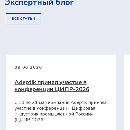
Экспертный блог
+7 (495) 241-02-76
expert@adeptik.com
ВСЕ СТАТЬИ
Продукты
09.06.2026
Adeptik APS
Система расширенного (синхронного)
производственного планирования
Adeptik принял участие в
MES: МТ.Производство
конференции ЦИПР-2026
Система для оперативного управления
производством
Компания
С 18 по 21 мая компания Adeptik приняла
О компании
участие в конференции «Цифровая
Блог
индустрия промышленной России»
Контакты
(ЦИПР-2026)
Вебинары