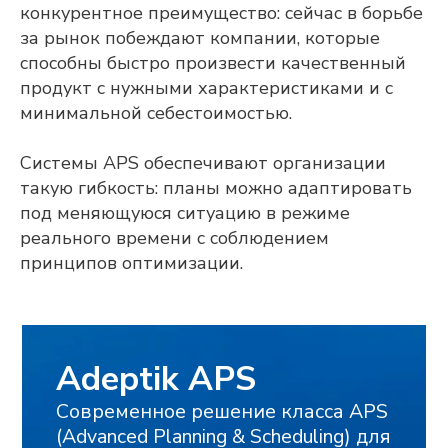
конкурентное преимущество: сейчас в борьбе
за рынок побеждают компании, которые
способны быстро произвести качественный
КОНТАКТНЫЙ НОМЕР ТЕЛЕФОНА
продукт с нужными характеристиками и с
минимальной себестоимостью.
НАЗВАНИЕ ПРЕДПРИЯТИЯ
Системы APS обеспечивают организации
такую гибкость: планы можно адаптировать
под меняющуюся ситуацию в режиме
ГОРОД
реального времени с соблюдением
принципов оптимизации.
Я подтверждаю, что ознакомлен(а) и
соглашаюсь с
политикой в отношении
обработки персональных данных
, а
также даю свое
согласие на обработку
и использование моих персональных
данных
и соглашаюсь
получать
рекламную рассылку
ОТПРАВИТЬ