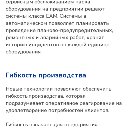
сервисным обслуживанием парка
оборудования на предприятии решают
Оставьте контакты,
системы класса EAM. Системы в
и мы свяжемся с
автоматическом позволяет планировать
вами
проведение планово-предупредительных,
ремонтных и аварийных работ, хранят
историю инцидентов по каждой единице
оборудования.
Гибкость производства
Мы готовы оперативно ответить на
вопросы, отправить презентационные
материалы, организовать онлайн-встречу
Новые технологии позволяют обеспечить
с нашими экспертами и сделать
предварительный расчёт стоимости
гибкость производства, которая
проекта для вашего предприятия.
подразумевает оперативное реагирование на
ФАМИЛИЯ, ИМЯ, ОТЧЕСТВО
удовлетворение потребностей клиентов.
Гибкость означает для предприятия
ЭЛЕКТРОННАЯ ПОЧТА