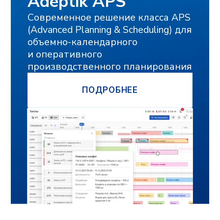
Контакты
Вебинары
Импортозамещение
Партнеры
Возможности
Сверхбыстрое планирование
и перепланирование
Цифровая модель, отражающая
сложную производственную реальность
Синхронное автоматическое
планирование с учетом различных
ограничений и оптимизаций