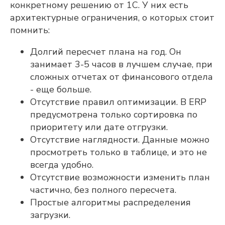
конкретному решению от 1С. У них есть
архитектурные ограничения, о которых стоит
ЭЛЕКТРОННАЯ ПОЧТА
помнить:
Долгий пересчет плана на год. Он
КОНТАКТНЫЙ НОМЕР ТЕЛЕФОНА
занимает 3-5 часов в лучшем случае, при
сложных отчетах от финансового отдела
- еще больше.
Отсутствие правил оптимизации. В ERP
НАЗВАНИЕ ПРЕДПРИЯТИЯ
предусмотрена только сортировка по
приоритету или дате отгрузки.
Отсутствие наглядности. Данные можно
ГОРОД
просмотреть только в таблице, и это не
всегда удобно.
Отсутствие возможности изменить план
Я подтверждаю, что ознакомлен(а) и
соглашаюсь с
политикой в отношении
частично, без полного пересчета.
обработки персональных данных
, а
Простые алгоритмы распределения
также даю свое
согласие на обработку
и использование моих персональных
загрузки.
данных
и соглашаюсь