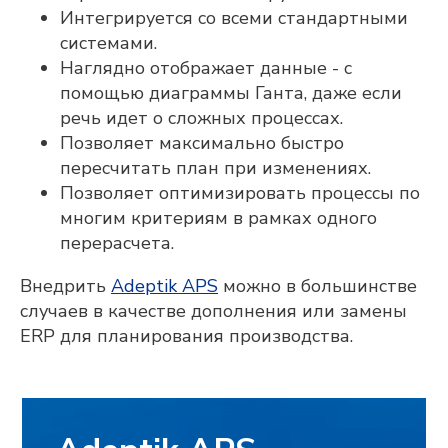
Интегрируется со всеми стандартными
ООО «Адептик Плюс»,
ОГРН 1103017000305
системами.
+7 (495) 241-02-76
Наглядно отображает данные - с
expert@adeptik.com
помощью диаграммы Ганта, даже если
речь идет о сложных процессах.
Позволяет максимально быстро
пересчитать план при изменениях.
Позволяет оптимизировать процессы по
многим критериям в рамках одного
перерасчета.
Продукты
Внедрить
Adeptik APS
можно в большинстве
Adeptik APS
Система расширенного (синхронного)
случаев в качестве дополнения или замены
производственного планирования
ERP для планирования производства.
MES: МТ.Производство
Система для оперативного управления
производством
Компания
О компании
Блог