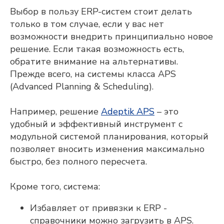
получать
рекламную рассылку
Выбор в пользу ERP-систем стоит делать
только в том случае, если у вас нет
ОТПРАВИТЬ
возможности внедрить принципиально новое
решение. Если такая возможность есть,
обратите внимание на альтернативы.
Прежде всего, на системы класса APS
(Advanced Planning & Scheduling).
Исследования и разработка осуществляются
компанией «Адептик Плюс» при грантовой
поддержке
Фонда «Сколково»
,
«Фонда содействия
инновациям»
и
«Российского фонда развития
Например, решение
Adeptik APS
– это
информационных технологий»
удобный и эффективный инструмент с
модульной системой планирования, который
позволяет вносить изменения максимально
быстро, без полного пересчета.
Кроме того, система:
Избавляет от привязки к ERP -
Все материалы защищены авторским правом
справочники можно загрузить в APS.
© 2010 — 2026