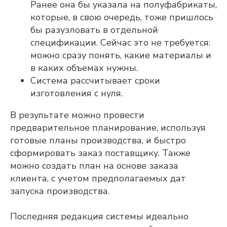
Ранее она бы указала на полуфабрикаты,
которые, в свою очередь, тоже пришлось
бы разузловать в отдельной
спецификации. Сейчас это не требуется:
можно сразу понять, какие материалы и
в каких объемах нужны.
Система рассчитывает сроки
изготовления с нуля.
В результате можно провести
предварительное планирование, используя
Adeptik APS
готовые планы производства, и быстро
Современное решение класса APS
сформировать заказ поставщику. Также
(Advanced Planning & Scheduling) для
объемно-календарного
можно создать план на основе заказа
и оперативного
клиента, с учетом предполагаемых дат
производственного планирования
запуска производства.
ПОДРОБНЕЕ
Последняя редакция системы идеально