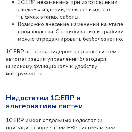
1С:ERP незаменима при изготовлении
сложных изделий, если речь идет о
тысячах этапах работы.
Возможно внесение изменений на этапе
Оставьте контакты,
производства. Спецификации и графики
и мы свяжемся с
можно отредактировать безболезненно.
вами
1С:ERP остается лидером на рынке систем
автоматизации управления благодаря
широкому функционалу и удобству
инструментов.
Мы готовы оперативно ответить на
Недостатки 1С:ERP и
вопросы, отправить презентационные
материалы, организовать онлайн-встречу
альтернативы систем
с нашими экспертами и сделать
предварительный расчёт стоимости
проекта для вашего предприятия.
1С:ERP имеет отдельные недостатки,
ФАМИЛИЯ, ИМЯ, ОТЧЕСТВО
присущие, скорее, всем ERP-системам, чем