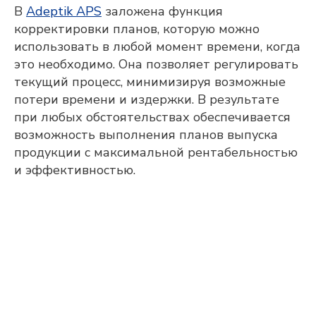
В
Adeptik APS
заложена функция
Я подтверждаю, что ознакомлен(а) и
корректировки планов, которую можно
соглашаюсь с
политикой в отношении
обработки персональных данных
, а
использовать в любой момент времени, когда
также даю свое
согласие на обработку
это необходимо. Она позволяет регулировать
и использование моих персональных
данных
и соглашаюсь
текущий процесс, минимизируя возможные
получать
рекламную рассылку
потери времени и издержки. В результате
при любых обстоятельствах обеспечивается
ОТПРАВИТЬ
возможность выполнения планов выпуска
продукции с максимальной рентабельностью
и эффективностью.
Исследования и разработка осуществляются
компанией «Адептик Плюс» при грантовой
поддержке
Фонда «Сколково»
,
«Фонда содействия
инновациям»
и
«Российского фонда развития
информационных технологий»