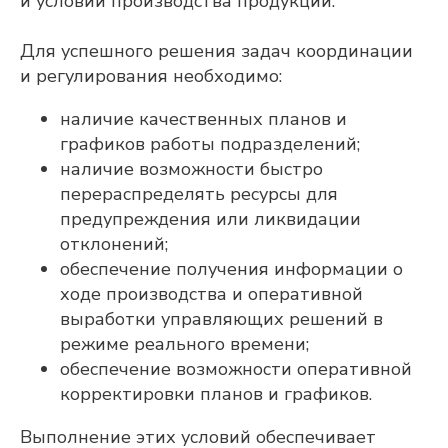
и условий производства продукции.
Для успешного решения задач координации
и регулирования необходимо:
наличие качественных планов и
графиков работы подразделений;
наличие возможности быстро
перераспределять ресурсы для
Оставьте контакты,
предупреждения или ликвидации
отклонений;
и мы свяжемся с
обеспечение получения информации о
вами
ходе производства и оперативной
выработки управляющих решений в
режиме реального времени;
обеспечение возможности оперативной
корректировки планов и графиков.
Выполнение этих условий обеспечивает
Мы готовы оперативно ответить на