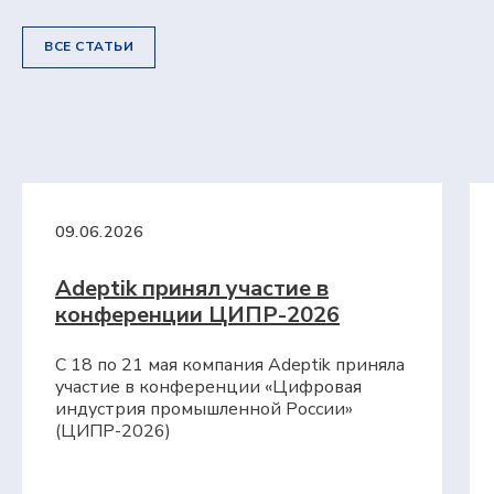
производственного планирования
MES: МТ.Производство
Система для оперативного управления
ВСЕ СТАТЬИ
производством
Компания
О компании
Блог
Контакты
Вебинары
Импортозамещение
Партнеры
09.06.2026
Adeptik принял участие в
конференции ЦИПР-2026
С 18 по 21 мая компания Adeptik приняла
участие в конференции «Цифровая
индустрия промышленной России»
(ЦИПР-2026)
Возможности