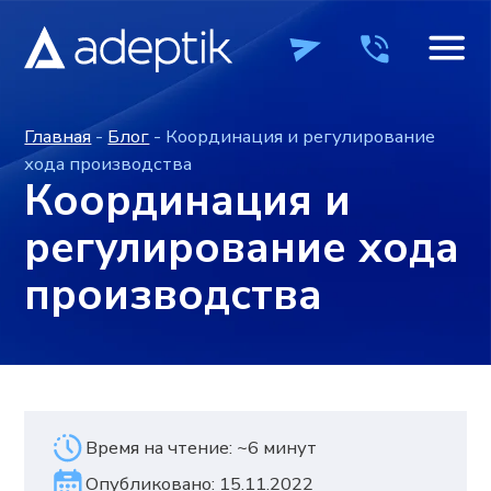
Главная
-
Блог
- Координация и регулирование
хода производства
Координация и
регулирование хода
производства
Время на чтение: ~6 минут
ПРОДУКТЫ
ПРОДУКТЫ
КОМПАНИЯ
КОМПАНИЯ
ВЕБИН
ВЕБИН
Опубликовано: 15.11.2022
+7 (495) 241-0
+7 (495) 241-0
ОСТАВИТЬ ЗАЯВКУ
ОСТАВИТЬ ЗАЯВКУ