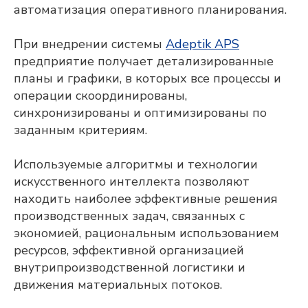
вопросы, отправить презентационные
автоматизация оперативного планирования.
материалы, организовать онлайн-встречу
с нашими экспертами и сделать
предварительный расчёт стоимости
При внедрении системы
Adeptik APS
проекта для вашего предприятия.
предприятие получает детализированные
ФАМИЛИЯ, ИМЯ, ОТЧЕСТВО
планы и графики, в которых все процессы и
операции скоординированы,
синхронизированы и оптимизированы по
ЭЛЕКТРОННАЯ ПОЧТА
заданным критериям.
Используемые алгоритмы и технологии
КОНТАКТНЫЙ НОМЕР ТЕЛЕФОНА
искусственного интеллекта позволяют
находить наиболее эффективные решения
производственных задач, связанных с
НАЗВАНИЕ ПРЕДПРИЯТИЯ
экономией, рациональным использованием
ресурсов, эффективной организацией
внутрипроизводственной логистики и
ГОРОД
движения материальных потоков.