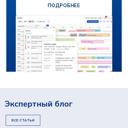
Я подтверждаю, что ознакомлен(а) и
соглашаюсь с
политикой в отношении
обработки персональных данных
, а
также даю свое
согласие на обработку
и использование моих персональных
данных
и соглашаюсь
получать
рекламную рассылку
ОТПРАВИТЬ
Исследования и разработка осуществляются
компанией «Адептик Плюс» при грантовой
поддержке
Фонда «Сколково»
,
«Фонда содействия
инновациям»
и
«Российского фонда развития
информационных технологий»
Экспертный блог
ВСЕ СТАТЬИ