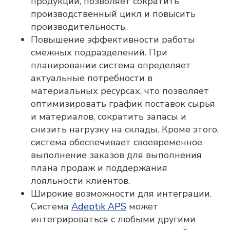
продукции, позволяет сократить
производственный цикл и повысить
производительность.
Повышение эффективности работы
смежных подразделений. При
планировании система определяет
актуальные потребности в
материальных ресурсах, что позволяет
оптимизировать график поставок сырья
Оставьте контакты,
и материалов, сократить запасы и
снизить нагрузку на склады. Кроме этого,
и мы свяжемся с
система обеспечивает своевременное
вами
выполнение заказов для выполнения
плана продаж и поддержания
лояльности клиентов.
Широкие возможности для интеграции.
Система
Adeptik APS
может
интегрироваться с любыми другими