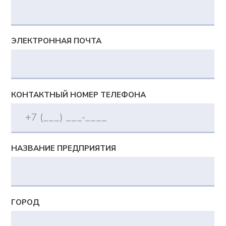
Сверхбыстрое планирование
и перепланирование
Цифровая модель, отражающая
сложную производственную реальность
Синхронное автоматическое
планирование с учетом различных
ограничений и оптимизаций
Богатство визуальных представлений
и интерактивное планирование
Сценарное моделирование «Что если»
Документы
Политика в отношении обработки персональных
данных
Согласие на обработку персональных данных
Согласие на получение информационной и
рекламной рассылки
Сведения о сookies-файлах