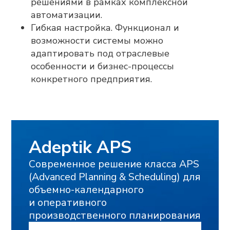
решениями в рамках комплексной
Мы готовы оперативно ответить на
вопросы, отправить презентационные
автоматизации.
материалы, организовать онлайн-встречу
Гибкая настройка. Функционал и
с нашими экспертами и сделать
предварительный расчёт стоимости
возможности системы можно
проекта для вашего предприятия.
адаптировать под отраслевые
ФАМИЛИЯ, ИМЯ, ОТЧЕСТВО
особенности и бизнес-процессы
конкретного предприятия.
ЭЛЕКТРОННАЯ ПОЧТА
КОНТАКТНЫЙ НОМЕР ТЕЛЕФОНА
НАЗВАНИЕ ПРЕДПРИЯТИЯ
ГОРОД