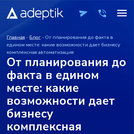
Главная
-
Блог
- От планирования до факта в
едином месте: какие возможности дает бизнесу
комплексная автоматизация
От планирования до
факта в едином
месте: какие
возможности дает
бизнесу
комплексная
ПРОДУКТЫ
ПРОДУКТЫ
КОМПАНИЯ
КОМПАНИЯ
ВЕБИН
ВЕБИН
автоматизация
+7 (495) 241-0
+7 (495) 241-0
ОСТАВИТЬ ЗАЯВКУ
ОСТАВИТЬ ЗАЯВКУ
Время на чтение: ~3 минуты