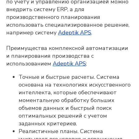
по учету и управлению организацией можно
внедрить систему ERP, а для
производственного планирования
использовать специализированное решение,
например систему
Adeptik APS
.
Преимущества комплексной автоматизации
и планирования производства с
использованием
Adeptik APS
:
Точные и быстрые расчеты. Система
основана на технологиях искусственного
интеллекта, которые обеспечивают
моментальную обработку больших
объемов данных и быстрый поиск
оптимальных решений с учетом
Adeptik APS
заданных критериев.
Реалистичные планы. Система
Современное решение класса APS
(Advanced Planning & Scheduling) для
учитывает все условия и ограничения