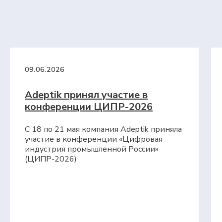
Все материалы защищены авторским правом
© 2010 — 2026
09.06.2026
ООО «Адептик Плюс»,
ОГРН 1103017000305
Adeptik принял участие в
+7 (495) 241-02-76
конференции ЦИПР-2026
expert@adeptik.com
С 18 по 21 мая компания Adeptik приняла
участие в конференции «Цифровая
индустрия промышленной России»
(ЦИПР-2026)
Продукты
Adeptik APS
Система расширенного (синхронного)