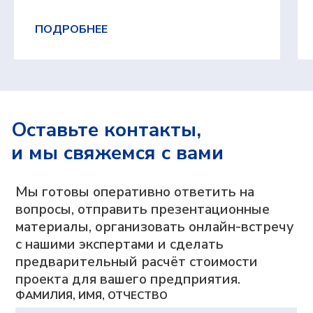
производственного планирования
MES: МТ.Производство
ПОДРОБНЕЕ
Система для оперативного управления
производством
Компания
О компании
Блог
Контакты
Вебинары
Оставьте контакты,
Импортозамещение
и мы свяжемся с вами
Партнеры
Возможности