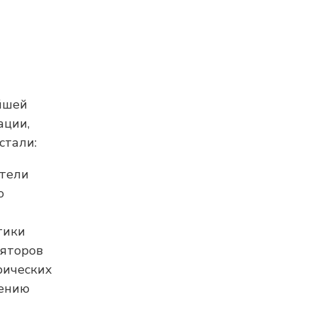
йшей
ации,
стали:
атели
ю
тики
ляторов
рических
лению