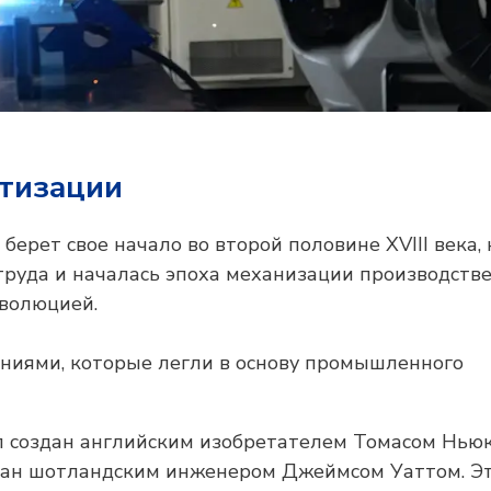
тизации
ерет свое начало во второй половине XVIII века, 
труда и началась эпоха механизации производств
волюцией.
ниями, которые легли в основу промышленного
ыл создан английским изобретателем Томасом Нь
вован шотландским инженером Джеймсом Уаттом. Э