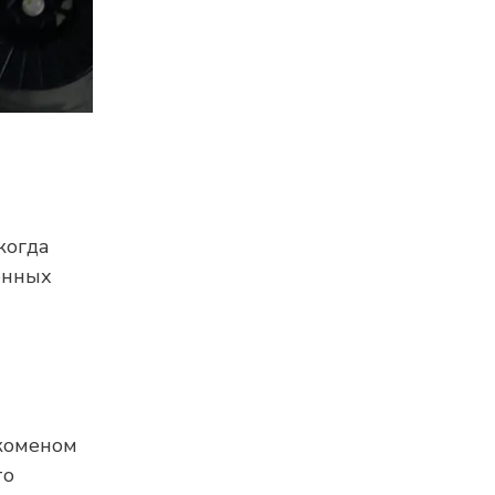
когда
енных
юкоменом
то