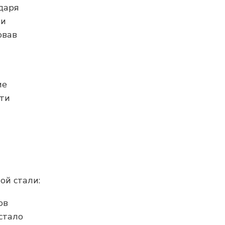
даря
ли
овав
ие
сти
ой стали:
ов
стало