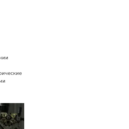
нии
рические
ми