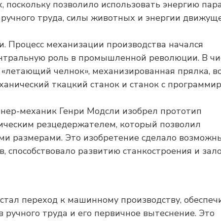
, поскольку позволило использовать энергию пар
 ручного труда, силы животных и энергии движущ
. Процесс механизации производства начался
центральную роль в промышленной революции. В чи
«летающий челнок», механизированная прялка, в
ханический ткацкий станок и станок с программ
енер-механик Генри Модсли изобрел прототип
ническим резцедержателем, который позволил
ми размерами. Это изобретение сделало возможн
, способствовало развитию станкостроения и зал
 стал переход к машинному производству, обеспе
ручного труда и его первичное вытеснение. Это