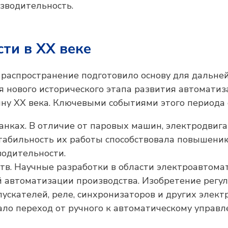
изводительность.
ти в XX веке
 распространение подготовило основу для дальне
нового исторического этапа развития автоматиз
ну XX века. Ключевыми событиями этого периода 
анках. В отличие от паровых машин, электродвиг
Стабильность их работы способствовала повышени
водительности.
тв. Научные разработки в области электроавтома
й автоматизации производства. Изобретение регу
ускателей, реле, синхронизаторов и других элект
ало переход от ручного к автоматическому управ