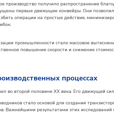
ное производство получило распространение благо
апущены первые движущие конвейры. Они позволи
азбить операции на простые действия, минимизир
ибок.
изации промышленности стало массовое вытеснен
ественное повышение скорости и снижение стоимо
роизводственных процессах
 во второй половине XX века. Его движущей сил
водников стало основой для создания транзистор
в. Важнейшими результатами этих исследований 