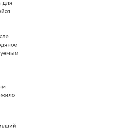
а для
ейся
сле
одяное
ируемым
ым
ожило
чивший