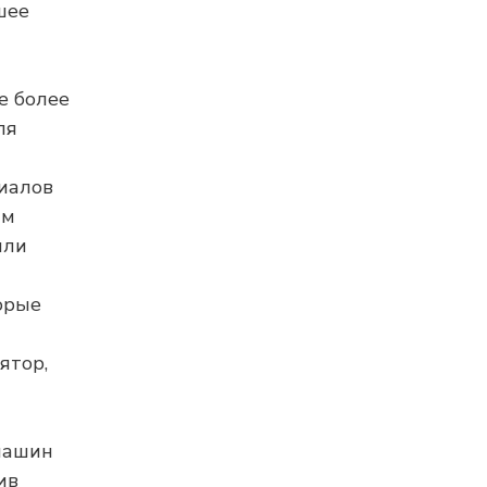
шее
е более
ля
риалов
ым
или
орые
ятор,
машин
ив