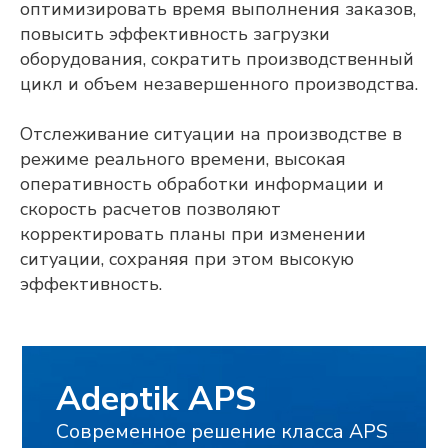
оптимизировать время выполнения заказов,
Исследования и разработка осуществляются
повысить эффективность загрузки
компанией «Адептик Плюс» при грантовой
оборудования, сократить производственный
поддержке
Фонда «Сколково»
,
«Фонда содействия
инновациям»
и
«Российского фонда развития
цикл и объем незавершенного производства.
информационных технологий»
Отслеживание ситуации на производстве в
режиме реального времени, высокая
оперативность обработки информации и
скорость расчетов позволяют
корректировать планы при изменении
ситуации, сохраняя при этом высокую
эффективность.
Все материалы защищены авторским правом
© 2010 — 2026
ООО «Адептик Плюс»,
ОГРН 1103017000305
+7 (495) 241-02-76
expert@adeptik.com