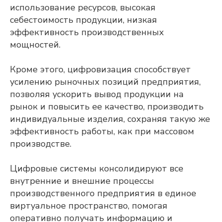
использование ресурсов, высокая
себестоимость продукции, низкая
эффективность производственных
мощностей.
Кроме этого, цифровизация способствует
Adeptik APS
усилению рыночных позиций предприятия,
Современное решение класса APS
позволяя ускорить вывод продукции на
(Advanced Planning & Scheduling) для
рынок и повысить ее качество, производить
объемно-календарного
и оперативного
индивидуальные изделия, сохраняя такую же
производственного планирования
эффективность работы, как при массовом
ПОДРОБНЕЕ
производстве.
Цифровые системы консолидируют все
внутренние и внешние процессы
производственного предприятия в единое
виртуальное пространство, помогая
оперативно получать информацию и