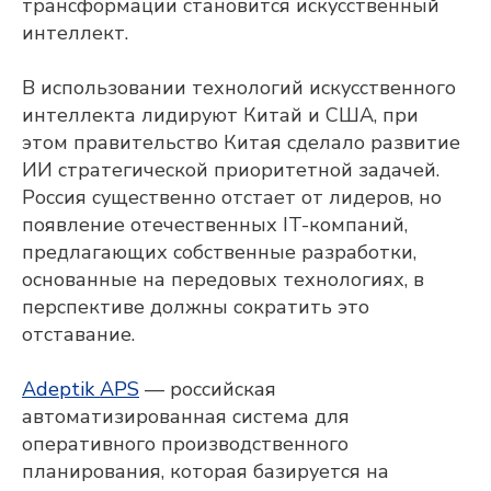
трансформации становится искусственный
и мы свяжемся с
интеллект.
вами
В использовании технологий искусственного
интеллекта лидируют Китай и США, при
этом правительство Китая сделало развитие
ИИ стратегической приоритетной задачей.
Россия существенно отстает от лидеров, но
появление отечественных IT-компаний,
Мы готовы оперативно ответить на
предлагающих собственные разработки,
вопросы, отправить презентационные
материалы, организовать онлайн-встречу
основанные на передовых технологиях, в
с нашими экспертами и сделать
перспективе должны сократить это
предварительный расчёт стоимости
проекта для вашего предприятия.
отставание.
ФАМИЛИЯ, ИМЯ, ОТЧЕСТВО
Adeptik APS
— российская
автоматизированная система для
ЭЛЕКТРОННАЯ ПОЧТА
оперативного производственного
планирования, которая базируется на