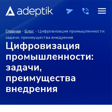
Главная
-
Блог
- Цифровизация промышленности:
задачи, преимущества внедрения
Цифровизация
промышленности:
задачи,
преимущества
внедрения
ПРОДУКТЫ
ПРОДУКТЫ
КОМПАНИЯ
КОМПАНИЯ
ВЕБИН
ВЕБИН
Время на чтение: ~7 минут
Опубликовано: 04.07.2022
+7 (495) 241-0
+7 (495) 241-0
ОСТАВИТЬ ЗАЯВКУ
ОСТАВИТЬ ЗАЯВКУ