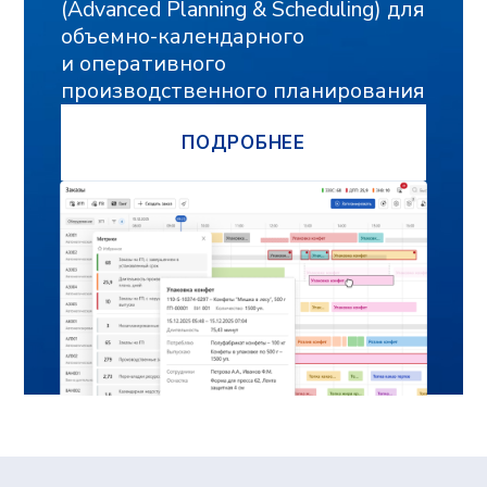
Продукты
Adeptik APS
Система расширенного (синхронного)
производственного планирования
MES: МТ.Производство
Система для оперативного управления
производством
Компания
О компании
Блог
Контакты
Вебинары
Импортозамещение
Партнеры