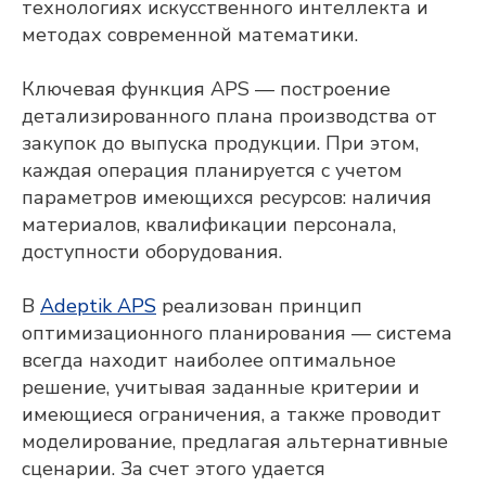
технологиях искусственного интеллекта и
КОНТАКТНЫЙ НОМЕР ТЕЛЕФОНА
методах современной математики.
Ключевая функция APS — построение
НАЗВАНИЕ ПРЕДПРИЯТИЯ
детализированного плана производства от
закупок до выпуска продукции. При этом,
каждая операция планируется с учетом
ГОРОД
параметров имеющихся ресурсов: наличия
материалов, квалификации персонала,
доступности оборудования.
Я подтверждаю, что ознакомлен(а) и
соглашаюсь с
политикой в отношении
В
Adeptik APS
реализован принцип
обработки персональных данных
, а
также даю свое
согласие на обработку
оптимизационного планирования — система
и использование моих персональных
всегда находит наиболее оптимальное
данных
и соглашаюсь
получать
рекламную рассылку
решение, учитывая заданные критерии и
имеющиеся ограничения, а также проводит
ОТПРАВИТЬ
моделирование, предлагая альтернативные
сценарии. За счет этого удается