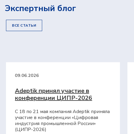
Экспертный блог
ВСЕ СТАТЬИ
Возможности
Сверхбыстрое планирование
и перепланирование
09.06.2026
Цифровая модель, отражающая
сложную производственную реальность
Синхронное автоматическое
Adeptik принял участие в
планирование с учетом различных
конференции ЦИПР-2026
ограничений и оптимизаций
Богатство визуальных представлений
и интерактивное планирование
С 18 по 21 мая компания Adeptik приняла
Сценарное моделирование «Что если»
участие в конференции «Цифровая
Документы
индустрия промышленной России»
Политика в отношении обработки персональных
(ЦИПР-2026)
данных