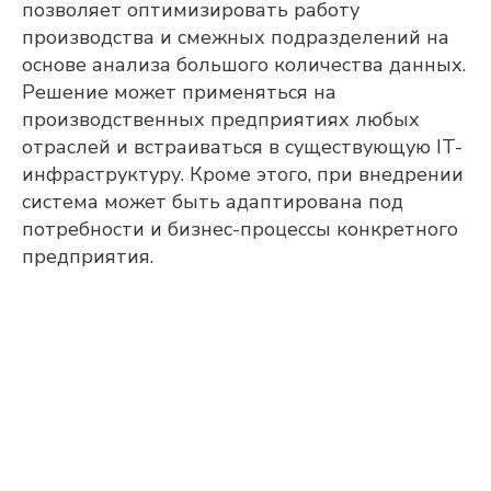
позволяет оптимизировать работу
проекта для вашего предприятия.
ФАМИЛИЯ, ИМЯ, ОТЧЕСТВО
производства и смежных подразделений на
основе анализа большого количества данных.
Решение может применяться на
ЭЛЕКТРОННАЯ ПОЧТА
производственных предприятиях любых
отраслей и встраиваться в существующую IT-
инфраструктуру. Кроме этого, при внедрении
КОНТАКТНЫЙ НОМЕР ТЕЛЕФОНА
система может быть адаптирована под
потребности и бизнес-процессы конкретного
предприятия.
НАЗВАНИЕ ПРЕДПРИЯТИЯ
ГОРОД
Я подтверждаю, что ознакомлен(а) и
соглашаюсь с
политикой в отношении
обработки персональных данных
, а