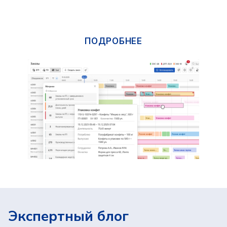
также даю свое
согласие на обработку
и использование моих персональных
данных
и соглашаюсь
получать
рекламную рассылку
ОТПРАВИТЬ
Исследования и разработка осуществляются
компанией «Адептик Плюс» при грантовой
поддержке
Фонда «Сколково»
,
«Фонда содействия
инновациям»
и
«Российского фонда развития
информационных технологий»
Экспертный блог