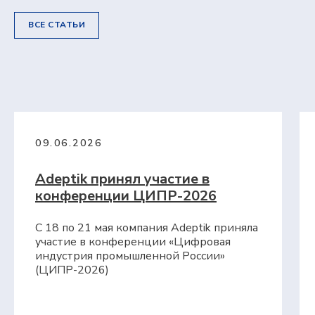
Все материалы защищены авторским правом
ВСЕ СТАТЬИ
© 2010 — 2026
ООО «Адептик Плюс»,
ОГРН 1103017000305
+7 (495) 241-02-76
expert@adeptik.com
09.06.2026
Adeptik принял участие в
конференции ЦИПР-2026
Продукты
С 18 по 21 мая компания Adeptik приняла
Adeptik APS
участие в конференции «Цифровая
Система расширенного (синхронного)
индустрия промышленной России»
производственного планирования
(ЦИПР-2026)
MES: МТ.Производство
Система для оперативного управления
производством