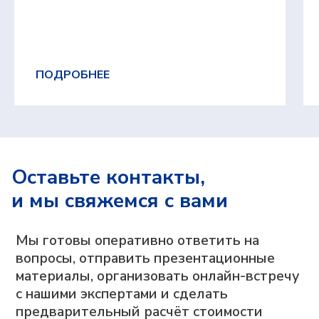
Компания
О компании
Блог
Контакты
Вебинары
ПОДРОБНЕЕ
Импортозамещение
Партнеры
Оставьте контакты,
и мы свяжемся с вами
Возможности
Сверхбыстрое планирование
и перепланирование
Цифровая модель, отражающая
сложную производственную реальность