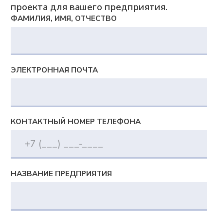
Синхронное автоматическое
планирование с учетом различных
ограничений и оптимизаций
Богатство визуальных представлений
и интерактивное планирование
Сценарное моделирование «Что если»
Документы
Политика в отношении обработки персональных
данных
Согласие на обработку персональных данных
Согласие на получение информационной и
рекламной рассылки
Сведения о сookies-файлах