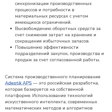
синхронизации производственных
процессов и потребности в
материальных ресурсах с учетом
имеющихся ограничений.
Высвобождению оборотных средств за
счет снижения затрат на хранение и
Оставьте контакты,
сокращения избыточных запасов.
и мы свяжемся с
Повышению эффективности
вами
подразделений закупок, производства и
продаж за счет согласованной работы.
Система производственного планирования
Adeptik APS
— это российская разработка,
которая базируется на собственной
Мы готовы оперативно ответить на
платформе. Использование технологий
вопросы, отправить презентационные
материалы, организовать онлайн-встречу
искусственного интеллекта, современных
с нашими экспертами и сделать
математических методов и алгоритмов
предварительный расчёт стоимости