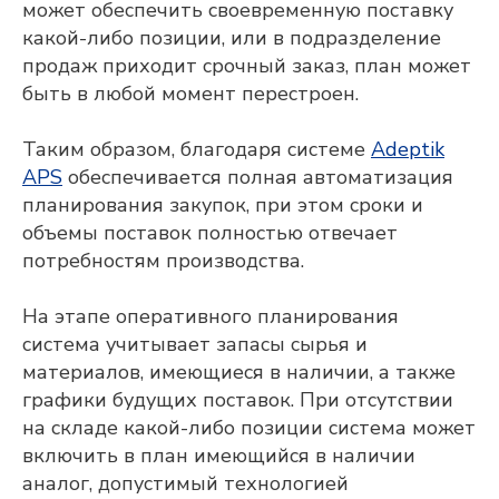
может обеспечить своевременную поставку
какой-либо позиции, или в подразделение
продаж приходит срочный заказ, план может
быть в любой момент перестроен.
Таким образом, благодаря системе
Adeptik
APS
обеспечивается полная автоматизация
планирования закупок, при этом сроки и
объемы поставок полностью отвечает
потребностям производства.
На этапе оперативного планирования
система учитывает запасы сырья и
Adeptik APS
материалов, имеющиеся в наличии, а также
Современное решение класса APS
(Advanced Planning & Scheduling) для
графики будущих поставок. При отсутствии
объемно-календарного
на складе какой-либо позиции система может
и оперативного
включить в план имеющийся в наличии
производственного планирования
аналог, допустимый технологией
ПОДРОБНЕЕ