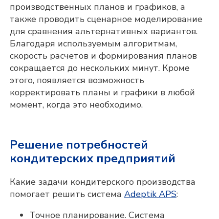
производственных планов и графиков, а
также проводить сценарное моделирование
для сравнения альтернативных вариантов.
Благодаря используемым алгоритмам,
скорость расчетов и формирования планов
сокращается до нескольких минут. Кроме
этого, появляется возможность
корректировать планы и графики в любой
Adeptik APS
момент, когда это необходимо.
Современное решение класса APS
(Advanced Planning & Scheduling) для
объемно-календарного
Решение потребностей
и оперативного
производственного планирования
кондитерских предприятий
ПОДРОБНЕЕ
Какие задачи кондитерского производства
помогает решить система
Adeptik APS
:
Точное планирование. Система