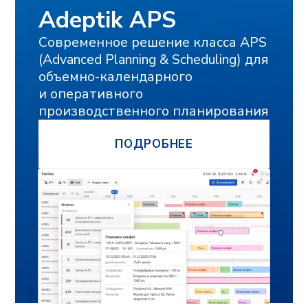
ЭЛЕКТРОННАЯ ПОЧТА
КОНТАКТНЫЙ НОМЕР ТЕЛЕФОНА
НАЗВАНИЕ ПРЕДПРИЯТИЯ
ГОРОД
Я подтверждаю, что ознакомлен(а) и
соглашаюсь с
политикой в отношении
обработки персональных данных
, а
также даю свое
согласие на обработку
и использование моих персональных
данных
и соглашаюсь
получать
рекламную рассылку