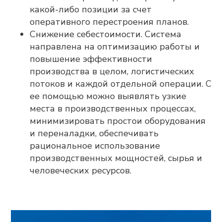
какой-либо позиции за счет
Оставьте контакты,
оперативного перестроения планов.
Снижение себестоимости. Система
и мы свяжемся с
направлена на оптимизацию работы и
вами
повышение эффективности
производства в целом, логистических
потоков и каждой отдельной операции. С
ее помощью можно выявлять узкие
места в производственных процессах,
минимизировать простои оборудования
и переналадки, обеспечивать
Мы готовы оперативно ответить на
вопросы, отправить презентационные
рациональное использование
материалы, организовать онлайн-встречу
производственных мощностей, сырья и
с нашими экспертами и сделать
предварительный расчёт стоимости
человеческих ресурсов.
проекта для вашего предприятия.
ФАМИЛИЯ, ИМЯ, ОТЧЕСТВО