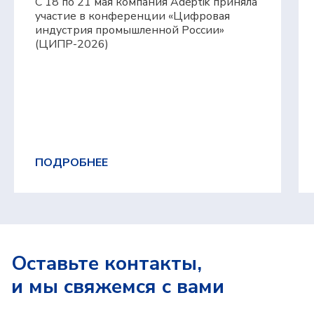
С 18 по 21 мая компания Adeptik приняла
+7 (495) 241-02-76
участие в конференции «Цифровая
expert@adeptik.com
индустрия промышленной России»
(ЦИПР-2026)
Продукты
ПОДРОБНЕЕ
Adeptik APS
Система расширенного (синхронного)
производственного планирования
MES: МТ.Производство
Система для оперативного управления
производством
Компания
Оставьте контакты,
О компании
Блог
и мы свяжемся с вами
Контакты
Вебинары