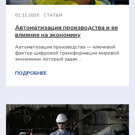
с нашими экспертами и сделать
предварительный расчёт стоимости
проекта для вашего предприятия.
01.12.2025
СТАТЬИ
ФАМИЛИЯ, ИМЯ, ОТЧЕСТВО
Автоматизация производства и ее
влияние на экономику
ЭЛЕКТРОННАЯ ПОЧТА
Автоматизация производства — ключевой
фактор цифровой трансформации мировой
экономики, который задае ...
КОНТАКТНЫЙ НОМЕР ТЕЛЕФОНА
ПОДРОБНЕЕ
НАЗВАНИЕ ПРЕДПРИЯТИЯ
ГОРОД
Я подтверждаю, что ознакомлен(а) и