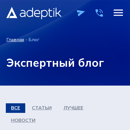
Главная
- Блог
Экспертный блог
ПРОДУКТЫ
ПРОДУКТЫ
КОМПАНИЯ
КОМПАНИЯ
ВЕБИН
ВЕБИН
ВСЕ
СТАТЬИ
ЛУЧШЕЕ
+7 (495) 241-0
+7 (495) 241-0
ОСТАВИТЬ ЗАЯВКУ
ОСТАВИТЬ ЗАЯВКУ
НОВОСТИ